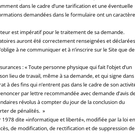
otamment dans le cadre d’une tarification et une éventuelle
ormations demandées dans le formulaire ont un caractèr
sateur est impératif pour le traitement de sa demande.
atoires auront été correctement renseignées et déclarée
s’oblige à ne communiquer et à n’inscrire sur le Site que de
urances : « Toute personne physique qui fait l’objet d’un
son lieu de travail, même à sa demande, et qui signe dans
t à des fins qui n’entrent pas dans le cadre de son activit
y renoncer par lettre recommandée avec demande d’avis d
endaires révolus à compter du jour de la conclusion du
orter de pénalités. »
1978 dite «informatique et liberté», modifiée par la loi e
ès, de modification, de rectification et de suppression de