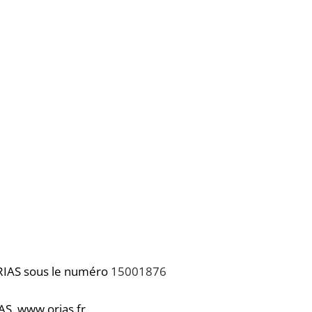
ORIAS sous le numéro
15001876
RIAS
www.orias.fr