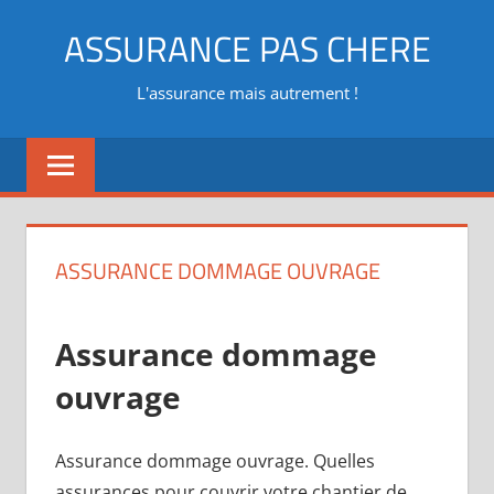
Aller
ASSURANCE PAS CHERE
au
contenu
L'assurance mais autrement !
ASSURANCE DOMMAGE OUVRAGE
Assurance dommage
ouvrage
Assurance dommage ouvrage. Quelles
assurances pour couvrir votre chantier de