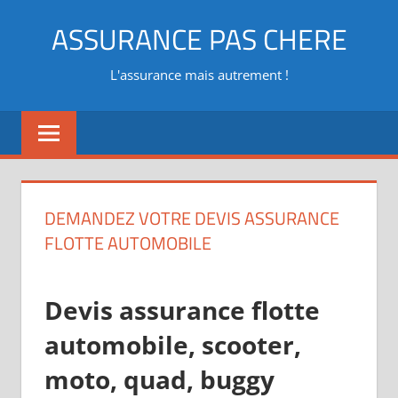
Aller
ASSURANCE PAS CHERE
au
contenu
L'assurance mais autrement !
DEMANDEZ VOTRE DEVIS ASSURANCE
FLOTTE AUTOMOBILE
Devis assurance flotte
automobile, scooter,
moto, quad, buggy